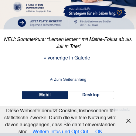
NEU: Sommerkurs: "Lernen lernen" mit Mathe-Fokus ab 30.
Juli in Trier!
« vorherige in Galerie
Zum Seitenanfang
Mobil
Desktop
© 2007-2026 Der MATHE COACH Sabine Degen
Impressum
|
Datenschutz
Diese Webseite benutzt Cookies, insbesondere für
statistische Zwecke. Durch die weitere Nutzung wird
davon ausgegangen, dass Sie damit einverstanden
sind.
Weitere Infos und Opt-Out
OK