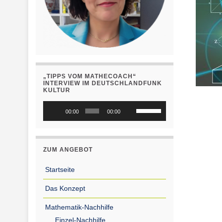
„TIPPS VOM MATHECOACH“
INTERVIEW IM DEUTSCHLANDFUNK
KULTUR
Audio-
Pfeiltasten
00:00
00:00
Player
Hoch/Runter
benutzen,
um
ZUM ANGEBOT
die
Lautstärke
Startseite
zu
Das Konzept
regeln.
Mathematik-Nachhilfe
Einzel-Nachhilfe