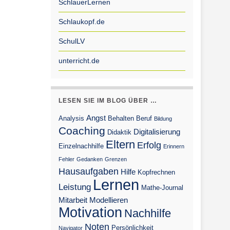
SchlauerLernen
Schlaukopf.de
SchulLV
unterricht.de
LESEN SIE IM BLOG ÜBER …
Angst
Analysis
Behalten
Beruf
Bildung
Coaching
Digitalisierung
Didaktik
Eltern
Erfolg
Einzelnachhilfe
Erinnern
Fehler
Gedanken
Grenzen
Hausaufgaben
Hilfe
Kopfrechnen
Lernen
Leistung
Mathe-Journal
Mitarbeit
Modellieren
Motivation
Nachhilfe
Noten
Persönlichkeit
Navigator