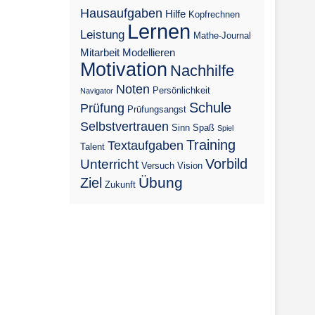
Hausaufgaben
Hilfe
Kopfrechnen
Lernen
Leistung
Mathe-Journal
Mitarbeit
Modellieren
Motivation
Nachhilfe
Noten
Persönlichkeit
Navigator
Schule
Prüfung
Prüfungsangst
Selbstvertrauen
Sinn
Spaß
Spiel
Training
Textaufgaben
Talent
Vorbild
Unterricht
Versuch
Vision
Übung
Ziel
Zukunft