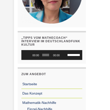
„TIPPS VOM MATHECOACH“
INTERVIEW IM DEUTSCHLANDFUNK
KULTUR
Audio-
Pfeiltasten
00:00
00:00
Player
Hoch/Runter
benutzen,
um
ZUM ANGEBOT
die
Lautstärke
Startseite
zu
Das Konzept
regeln.
Mathematik-Nachhilfe
Einzel-Nachhilfe