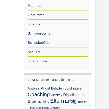
Mathods
OberPrima
rither.de
SchlauerLernen
Schlaukopf.de
SchulLV
unterricht.de
LESEN SIE IM BLOG ÜBER …
Angst
Analysis
Behalten
Beruf
Bildung
Coaching
Digitalisierung
Didaktik
Eltern
Erfolg
Einzelnachhilfe
Erinnern
Fehler
Gedanken
Grenzen