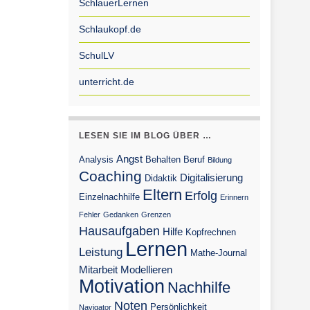
SchlauerLernen
Schlaukopf.de
SchulLV
unterricht.de
LESEN SIE IM BLOG ÜBER …
Angst
Analysis
Behalten
Beruf
Bildung
Coaching
Digitalisierung
Didaktik
Eltern
Erfolg
Einzelnachhilfe
Erinnern
Fehler
Gedanken
Grenzen
Hausaufgaben
Hilfe
Kopfrechnen
Lernen
Leistung
Mathe-Journal
Mitarbeit
Modellieren
Motivation
Nachhilfe
Noten
Persönlichkeit
Navigator