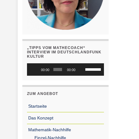
„TIPPS VOM MATHECOACH“
INTERVIEW IM DEUTSCHLANDFUNK
KULTUR
Audio-
Pfeiltasten
00:00
00:00
Player
Hoch/Runter
benutzen,
um
ZUM ANGEBOT
die
Lautstärke
Startseite
zu
Das Konzept
regeln.
Mathematik-Nachhilfe
Einzel-Nachhilfe