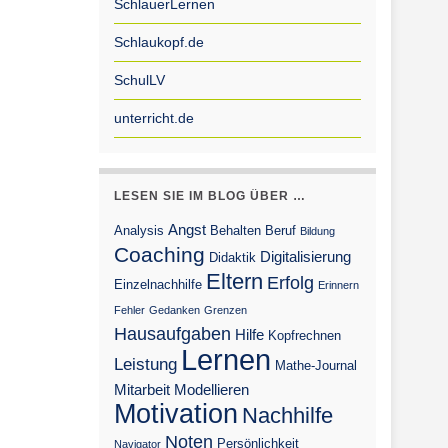
SchlauerLernen
Schlaukopf.de
SchulLV
unterricht.de
LESEN SIE IM BLOG ÜBER …
Angst
Analysis
Behalten
Beruf
Bildung
Coaching
Digitalisierung
Didaktik
Eltern
Erfolg
Einzelnachhilfe
Erinnern
Fehler
Gedanken
Grenzen
Hausaufgaben
Hilfe
Kopfrechnen
Lernen
Leistung
Mathe-Journal
Mitarbeit
Modellieren
Motivation
Nachhilfe
Noten
Persönlichkeit
Navigator