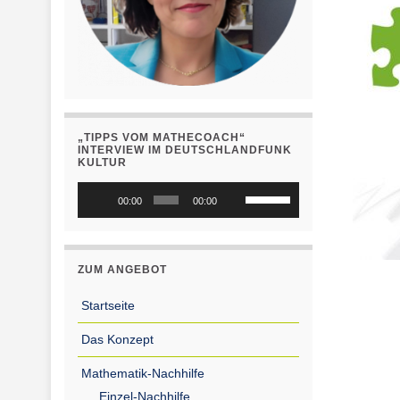
„TIPPS VOM MATHECOACH“
INTERVIEW IM DEUTSCHLANDFUNK
KULTUR
Audio-
Pfeiltasten
00:00
00:00
Player
Hoch/Runter
benutzen,
um
ZUM ANGEBOT
die
Lautstärke
Startseite
zu
Das Konzept
regeln.
Mathematik-Nachhilfe
Einzel-Nachhilfe