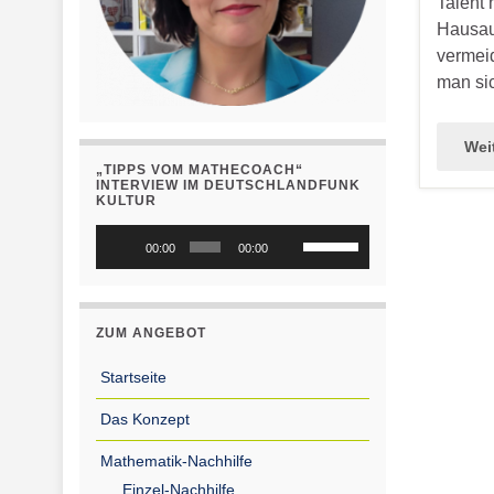
Talent 
Hausauf
vermeid
man si
Wei
„TIPPS VOM MATHECOACH“
INTERVIEW IM DEUTSCHLANDFUNK
KULTUR
Audio-
Pfeiltasten
00:00
00:00
Player
Hoch/Runter
benutzen,
um
ZUM ANGEBOT
die
Lautstärke
Startseite
zu
Das Konzept
regeln.
Mathematik-Nachhilfe
Einzel-Nachhilfe