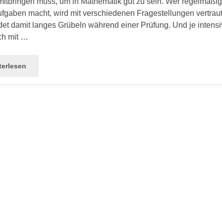
mitbringen muss, um in Mathematik gut zu sein. Wer regelmäßig
gaben macht, wird mit verschiedenen Fragestellungen vertrau
et damit langes Grübeln während einer Prüfung. Und je intensi
ch mit …
terlesen