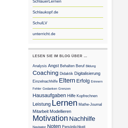
SchlauerLernen
Schlaukopf.de
SchulLV
unterricht.de
LESEN SIE IM BLOG ÜBER …
Angst
Analysis
Behalten
Beruf
Bildung
Coaching
Digitalisierung
Didaktik
Eltern
Erfolg
Einzelnachhilfe
Erinnern
Fehler
Gedanken
Grenzen
Hausaufgaben
Hilfe
Kopfrechnen
Lernen
Leistung
Mathe-Journal
Mitarbeit
Modellieren
Motivation
Nachhilfe
Noten
Persönlichkeit
Navigator