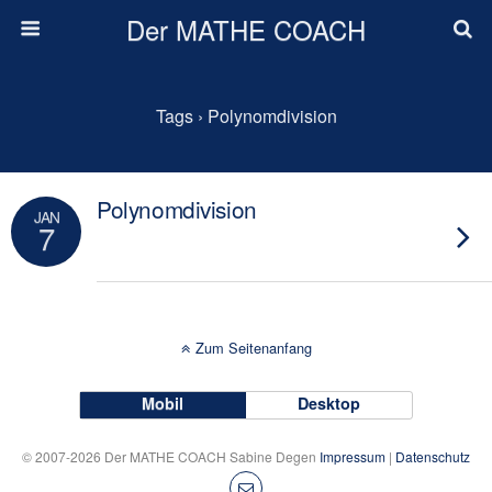
Der MATHE COACH
Tags › Polynomdivision
Polynomdivision
JAN
7
Zum Seitenanfang
Mobil
Desktop
© 2007-2026 Der MATHE COACH Sabine Degen
Impressum
|
Datenschutz