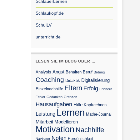
SchlauerLernen
Schlaukopf.de
SchulLV
unterricht.de
LESEN SIE IM BLOG ÜBER …
Angst
Analysis
Behalten
Beruf
Bildung
Coaching
Digitalisierung
Didaktik
Eltern
Erfolg
Einzelnachhilfe
Erinnern
Fehler
Gedanken
Grenzen
Hausaufgaben
Hilfe
Kopfrechnen
Lernen
Leistung
Mathe-Journal
Mitarbeit
Modellieren
Motivation
Nachhilfe
Noten
Persönlichkeit
Navigator