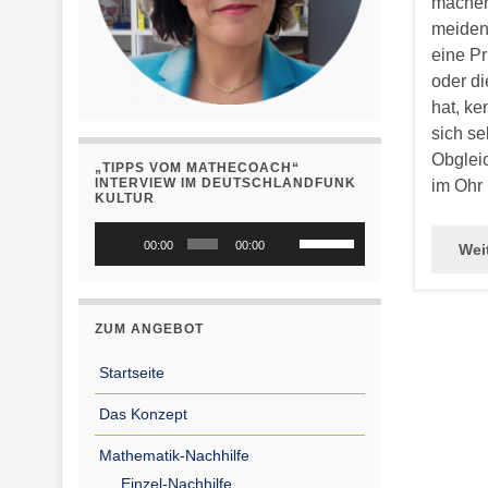
machen
meiden
eine Pr
oder di
hat, ke
sich se
Obglei
„TIPPS VOM MATHECOACH“
INTERVIEW IM DEUTSCHLANDFUNK
im Ohr 
KULTUR
Audio-
Pfeiltasten
00:00
00:00
Wei
Player
Hoch/Runter
benutzen,
um
ZUM ANGEBOT
die
Lautstärke
Startseite
zu
Das Konzept
regeln.
Mathematik-Nachhilfe
Einzel-Nachhilfe