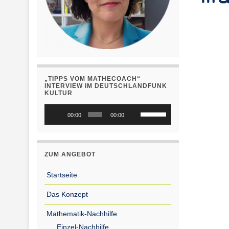
„TIPPS VOM MATHECOACH“
INTERVIEW IM DEUTSCHLANDFUNK
KULTUR
Audio-
Pfeiltasten
00:00
00:00
Player
Hoch/Runter
benutzen,
um
ZUM ANGEBOT
die
Lautstärke
Startseite
zu
Das Konzept
regeln.
Mathematik-Nachhilfe
Einzel-Nachhilfe