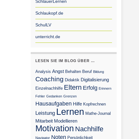
SchlauerLernen
Schlaukopf.de
SchulLV
unterricht.de
LESEN SIE IM BLOG ÜBER …
Angst
Analysis
Behalten
Beruf
Bildung
Coaching
Digitalisierung
Didaktik
Eltern
Erfolg
Einzelnachhilfe
Erinnern
Fehler
Gedanken
Grenzen
Hausaufgaben
Hilfe
Kopfrechnen
Lernen
Leistung
Mathe-Journal
Mitarbeit
Modellieren
Motivation
Nachhilfe
Noten
Persönlichkeit
Navigator